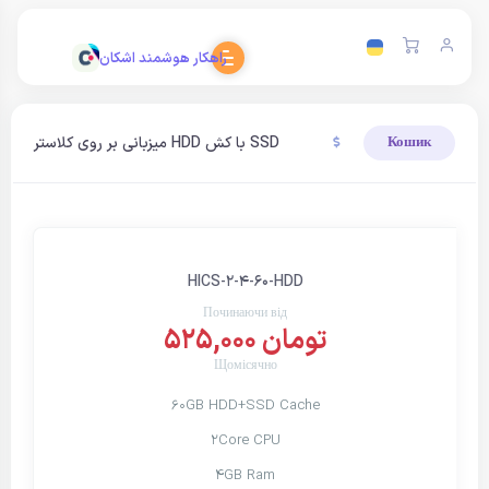
راهکار هوشمند اشکان
میزبانی بر روی کلاستر HDD با کش SSD
Кошик
HICS-2-4-60-HDD
Починаючи від
525,000 تومان
Щомісячно
60GB HDD+SSD Cache
2Core CPU
4GB Ram