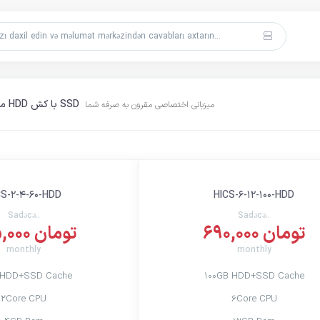
میزبانی بر روی کلاستر HDD با کش SSD
میزبانی اختصاصی مقرون به صرفه شما
CS-2-4-60-HDD
HICS-6-12-100-HDD
Sadəcə..
Sadəcə..
690,000 تومان
525,000 تومان
monthly
monthly
 HDD+SSD Cache
100GB HDD+SSD Cache
2Core CPU
6Core CPU