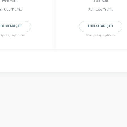
4GB Ram
12GB Ram
air Use Traffic
Fair Use Traffic
DI SIFARIŞ ET
İNDI SIFARIŞ ET
işsiz quraşdırılma
Ödənişsiz quraşdırılma