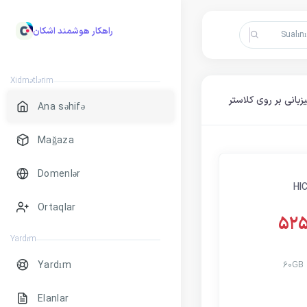
راهکار هوشمند اشکان
Xidmətlərim
Ana səhifə
Mağaza
Domenlər
HI
Ortaqlar
Yardım
Yardım
60GB
Elanlar