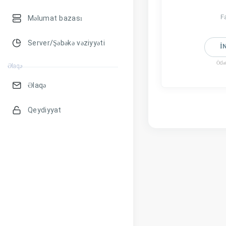
F
Məlumat bazası
Server/Şəbəkə vəziyyəti
İN
Ödən
Əlaqə
Əlaqə
Qeydiyyat