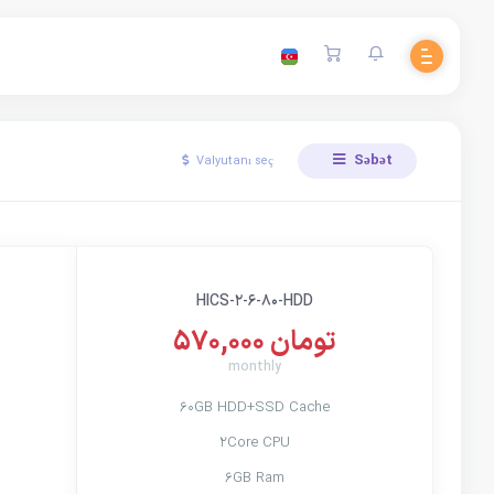
Səbət
Valyutanı seç
HICS-2-6-80-HDD
570,000 تومان
monthly
60GB HDD+SSD Cache
2Core CPU
6GB Ram