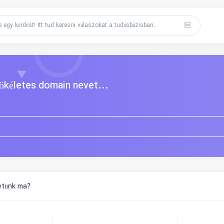
tökéletes domain nevet...
etünk ma?