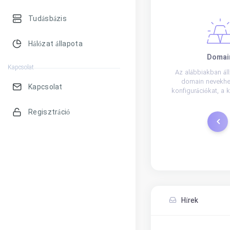
Tudásbázis
Hálózat állapota
Domai
Kapcsolat
Az alábbiakban állí
domain nevekhez
Kapcsolat
konfigurációkat, a k
és a névszerv
Regisztráció
Regis
Hírek