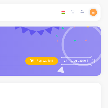
Regisztráció
Átregisztráció