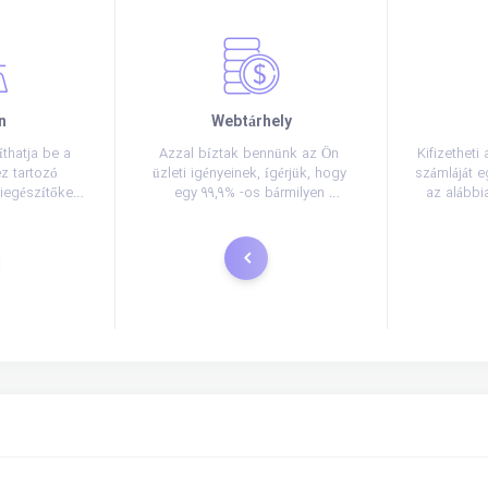
n
Webtárhely
thatja be a 
Azzal bíztak bennünk az Ön 
Kifizetheti
 tartozó 
üzleti igényeinek, ígérjük, hogy 
számláját e
iegészítőket 
egy 99,9% -os bármilyen 
az alábbi
ereket.
szolgáltatást nyújtunk, kívül 
bármilyen szabványos 
karbantartási mi eljuttatunk.
ztráció
Rendelés