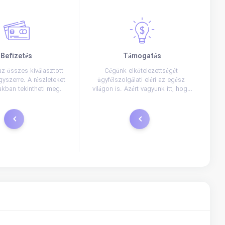
Befizetés
Támogatás
 az összes kiválasztott 
Cégünk elkötelezettségét 
gyszerre. A részleteket 
ügyfélszolgálati eléri az egész 
akban tekintheti meg.
világon is. Azért vagyunk itt, hogy 
segítsen a tárhelyszolgáltató 
minden lehetséges módon, és 
akkor ér el minket telefonon, e-
Fizetés most
Támogatás jegyek
mailben, vagy élő chat.