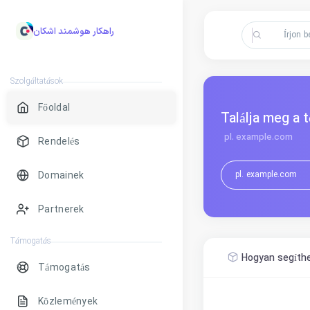
راهکار هوشمند اشکان
Szolgáltatások
Főoldal
Találja meg a 
pl. example.com
Rendelés
Domainek
Partnerek
Támogatás
Hogyan segíth
Támogatás
Közlemények