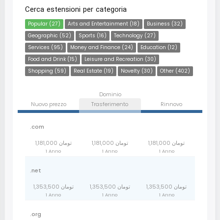
Cerca estensioni per categoria
Popular (27)
Arts and Entertainment (18)
Business (32)
Geographic (52)
Sports (16)
Technology (27)
Services (95)
Money and Finance (24)
Education (12)
Food and Drink (15)
Leisure and Recreation (30)
Shopping (59)
Real Estate (19)
Novelty (30)
Other (402)
Dominio
Nuovo prezzo
Trasferimento
Rinnovo
.com
1,181,000 تومان
1,181,000 تومان
1,181,000 تومان
1 Anno
1 Anno
1 Anno
.net
1,353,500 تومان
1,353,500 تومان
1,353,500 تومان
1 Anno
1 Anno
1 Anno
.org