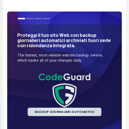
Proteggi il tuo sito Web con backup
I nostr
giornalieri automatici archiviati fuori sede
alcuni d
con ridondanza integrata.
della s
The fastest, most reliable website backup service,
Il modo pi
which tracks all of your changes daily.
protezione
rapida e 
BACKUP GIORNALIERI AUTOMATICI